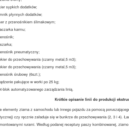
kier sypkich dodatków;
emnik płynnych dodatków;
ser z przenośnikiem ślimakowym;
łaczarka karmu;
zenośnik;
uszarka;
zenośnik pneumatyczny;
nkier do przechowywania (czarny metal,5 m3);
nkier do przechowywania (czarny metal,5 m3);
zenośnik śrubowy (6szt.);
ządzenie pakujące w worki po 25 kg;
lot-blok automatyzowanego zarządzania linią.
Krótkie opisanie linii do produkcji ekst
e elementy ziarna z samochodu lub innego pojazdu za pomocą poruszająceg
ycznej) czy ręcznie załaduje się w bunkrze do przechowywania (2, 3 i 4). Ł
montowanymi rurami. Według podanej receptury paszy kombinowanej, ziarn