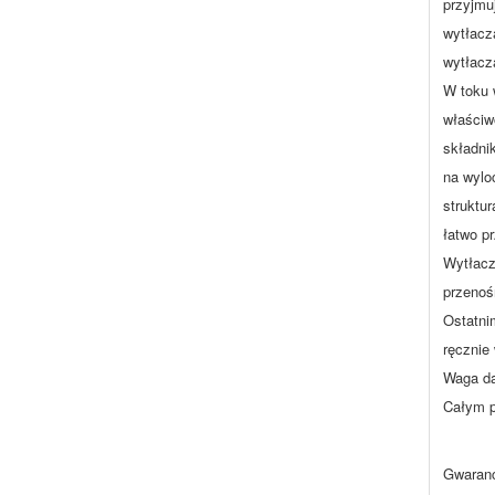
przyjmu
wytłacz
wytłacza
W toku 
właściw
składni
na wylo
struktu
łatwo p
Wytłacz
przenoś
Ostatni
ręcznie
Waga da
Całym p
Gwaranc