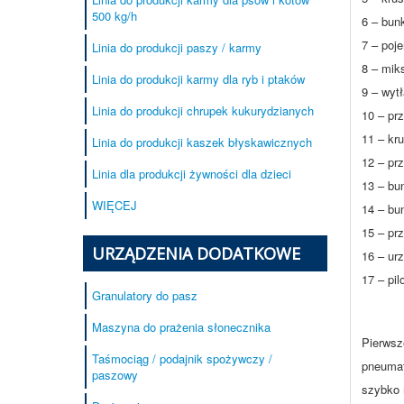
500 kg/h
6 – bun
7 – poj
Linia do produkcji paszy / karmy
8 – mik
Linia do produkcji karmy dla ryb i ptaków
9 – wyt
Linia do produkcji chrupek kukurydzianych
10 – pr
11 – kr
Linia do produkcji kaszek błyskawicznych
12 – pr
Linia dla produkcji żywności dla dzieci
13 – bu
WIĘCEJ
14 – bu
15 – pr
URZĄDZENIA DODATKOWE
16 – ur
17 – pi
Granulatory do pasz
Maszyna do prażenia słonecznika
Pierwsz
Taśmociąg / podajnik spożywczy /
pneumat
paszowy
szybko 