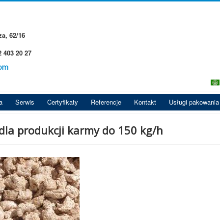
a, 62/16
2 403 20 27
com
a
Serwis
Certyfikaty
Referencje
Kontakt
Usługi pakowania
 dla produkcji karmy do 150 kg/h