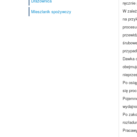
Drażownica
ręcznie
W zależ
Mieszlanik spożywczy
na przy
procesu
przewid
śrubowe
przypad
Dawka d
obejmuj
nieprzes
Po osią
się pro
Pojemno
wydajnoś
Po zako
rozładu
Pracawy