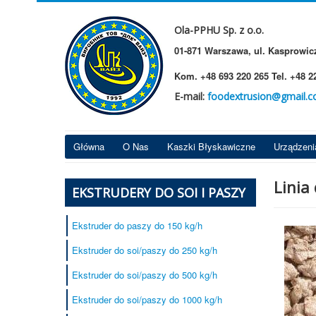
Ola-PPHU Sp. z o.o.
01-871 Warszawa, ul. Kasprowicz
Kom. +48 693 220 265 Tel. +48 2
E-mail:
foodextrusion@gmail.
Główna
O Nas
Kaszki Błyskawiczne
Urządzeni
Linia
EKSTRUDERY DO SOI I PASZY
Ekstruder do paszy do 150 kg/h
Ekstruder do soi/paszy do 250 kg/h
Ekstruder do soi/paszy do 500 kg/h
Ekstruder do soi/paszy do 1000 kg/h