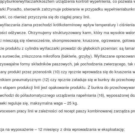
jącybunkierwytłaczarkikosztem urządzenia kontroli wypełnienia, co pozwal
arki.Ponadto, sterownik zatrzymuje pobieranie w przypadku wypełnieniabun
rki, co również przyczynia się do ciągłej pracy linii.
wytłaczania ziarna przechodzi krótkoterminowy wpływ temperatury i ciśnienia
ości odżywcze. Otrzymujemy strukturyzowany karm, który ma wysokie walor
ki mieszają się równocześnie, skompresowane, kruszone, ogrzewane, gotowan
cie produktu z cylindra wytłaczarki prowadzi do głębokich przemian: są łam
ra surowców, zniszczona mikroflora (bakterie, grzyby). Wytłaczane opracowa
rzyswajalne formy składników paszowych, jak pochodzenia zwierzęcego, tak r
any produkt przez przenośnik (10) czy ręcznie wprowadza się do kruszenia 
nikiem pneumatycznym (12) czy ręcznie załaduje się w bunkry do przechowyw
m etapem produkcji linii jest opakowanie produktu. Z bunkra do przechowywa
 wchodzi do półautomatycznego urządzenia napełniania (16), wyposażonej d
wki reguluje się, maksymalna waga – 25 kg.
rocesem pracy linii w zależności od recept paszy kombinowanej zarządza pr
ja na wyposażenie – 12 miesięcy z dnia wprowadzania w eksploatację;