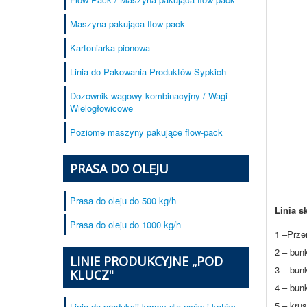
Maszyna pakująca flow pack
Kartoniarka pionowa
Linia do Pakowania Produktów Sypkich
Dozownik wagowy kombinacyjny / Wagi
Wielogłowicowe
Poziome maszyny pakujące flow-pack
PRASA DO OLEJU
Prasa do oleju do 500 kg/h
Linia s
Prasa do oleju do 1000 kg/h
1 –Prze
2 – bunk
LINIE PRODUKCYJNE „POD
3 – bun
KLUCZ"
4 – bun
5 – kru
Linia do produkcji karmy dla psów i kotów