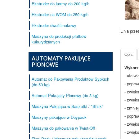
Ekstruder do karmy do 200 kg/h
Ekstruder na WOM do 250 kg/h
Ekstruder dwuślimakowy
Linia prze
Maszyna do produkcji płatków
kukurydzianych
Opis
AUTOMATY PAKUJĄCE
PIONOWE
Wykorz
- ułatwi
Automat do Pakowania Produktów Sypkich
- popra
(do 50 kg)
- zwięk
Automat Pakujący Pionowy (do 3 kg)
- zwięk
Maszyna Pakująca w Saszetki / "Stick"
- zmnie
- popra
Maszyny pakujące w Doypack
- zwięk
Maszyna do pakowania w Twist-Off
- zwięk
Flow-Pack / Maszyna pakująca flow pack