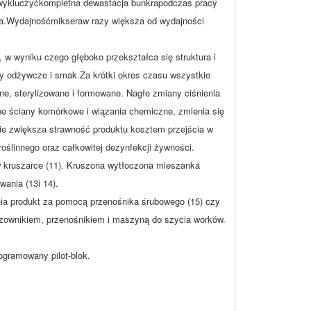
a wykluczyćkompletna dewastacja bunkrapodczas pracy
kra.Wydajnośćmikseraw razy większa od wydajności
, w wyniku czego głęboko przekształca się struktura i
y odżywcze i smak.Za krótki okres czasu wszystkie
e, sterylizowane i formowane. Nagłe zmiany ciśnienia
ane ściany komórkowe i wiązania chemiczne, zmienia się
nie zwiększa strawność produktu kosztem przejścia w
oślinnego oraz całkowitej dezynfekcji żywności.
w kruszarce (11). Kruszona wytłoczona mieszanka
ania (13i 14).
nia produkt za pomocą przenośnika śrubowego (15) czy
ozownikiem, przenośnikiem i maszyną do szycia worków.
ogramowany pilot-blok.