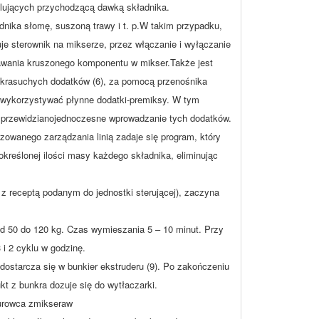
rolujących przychodzącą dawką składnika.
nika słomę, suszoną trawy i t. p.W takim przypadku,
uje sterownik na mikserze, przez włączanie i wyłączanie
awania kruszonego komponentu w mikser.Także jest
krasuchych dodatków (6), za pomocą przenośnika
a wykorzystywać płynne dodatki-premiksy. W tym
 przewidzianojednoczesne wprowadzanie tych dodatków.
owanego zarządzania linią zadaje się program, który
kreślonej ilości masy każdego składnika, eliminując
z receptą podanym do jednostki sterującej), zaczyna
od 50 do 120 kg. Czas wymieszania 5 – 10 minut. Przy
 i 2 cyklu w godzinę.
ostarcza się w bunkier ekstruderu (9). Po zakończeniu
t z bunkra dozuje się do wytłaczarki.
surowca zmikseraw