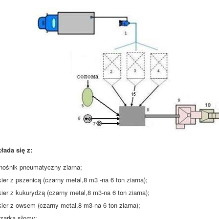
kłada się z:
nośnik pneumatyczny ziarna;
ier z pszenicą (czarny metal,8 m3 -na 6 ton ziarna);
kier z kukurydzą (czarny metal,8 m3-na 6 ton ziarna);
kier z owsem (czarny metal,8 m3-na 6 ton ziarna);
szarka słomy;