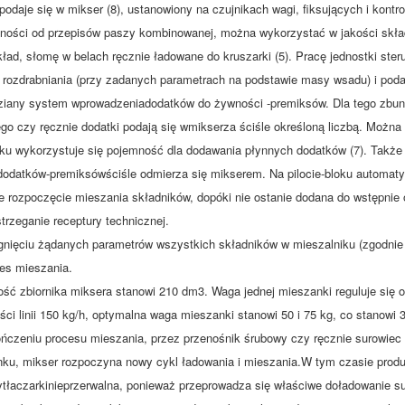
 podaje się w mikser (8), ustanowiony na czujnikach wagi, fiksujących i kont
ności od przepisów paszy kombinowanej, można wykorzystać w jakości skład
kład, słomę w belach ręcznie ładowane do kruszarki (5). Pracę jednostki ster
 rozdrabniania (przy zadanych parametrach na podstawie masy wsadu) i pod
ziany system wprowadzeniadodatków do żywności -premiksów. Dla tego zbun
go czy ręcznie dodatki podają się wmikserza ściśle określoną liczbą. Możn
ku wykorzystuje się pojemność dla dodawania płynnych dodatków (7). Także
odatków-premiksówściśle odmierza się mikserem. Na pilocie-bloku automatyz
e rozpoczęcie mieszania składników, dopóki nie ostanie dodana do wstępnie o
trzeganie receptury technicznej.
gnięciu żądanych parametrów wszystkich składników w mieszalniku (zgodnie 
ces mieszania.
ść zbiornika miksera stanowi 210 dm3. Waga jednej mieszanki reguluje się 
ci linii 150 kg/h, optymalna waga mieszanki stanowi 50 i 75 kg, co stanowi 3
ńczeniu procesu mieszania, przez przenośnik śrubowy czy ręcznie surowiec d
nku, mikser rozpoczyna nowy cykl ładowania i mieszania.W tym czasie produk
tłaczarkinieprzerwalna, ponieważ przeprowadza się właściwe doładowanie 