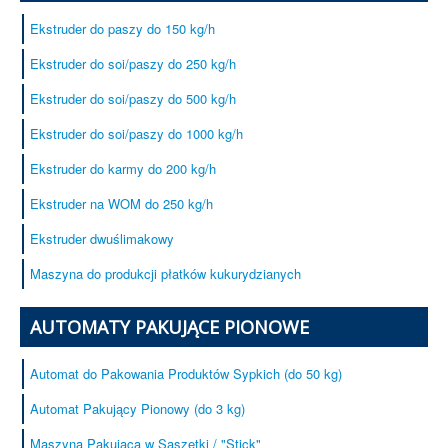
Kaszki Błyskawiczne
Ekstruder do paszy do 150 kg/h
Urządzenia
Ekstruder do soi/paszy do 250 kg/h
Serwis
Ekstruder do soi/paszy do 500 kg/h
Certyfikaty
Ekstruder do soi/paszy do 1000 kg/h
Referencje
Kontakt
Ekstruder do karmy do 200 kg/h
Usługi pakowania produktów sypkich
Ekstruder na WOM do 250 kg/h
Ekstruder dwuślimakowy
Maszyna do produkcji płatków kukurydzianych
AUTOMATY PAKUJĄCE PIONOWE
Automat do Pakowania Produktów Sypkich (do 50 kg)
Automat Pakujący Pionowy (do 3 kg)
Maszyna Pakująca w Saszetki / "Stick"