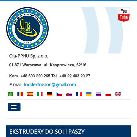
Ola-PPHU Sp. z o.o.
01-871 Warszawa, ul. Kasprowicza, 62/16
Kom. +48 693 220 265 Tel. +48 22 403 20 27
E-mail:
foodextrusion@gmail.com
Główna
EKSTRUDERY DO SOI I PASZY
O Nas