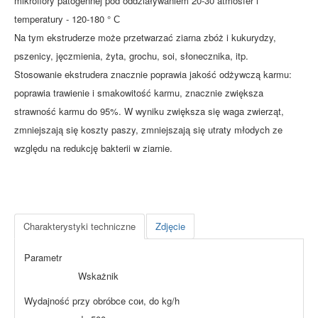
mikroflory patogennej pod oddziaływaniem 20-30 atmosfer i
temperatury - 120-180 ° С
Na tym ekstruderze może przetwarzać ziarna zbóż i kukurydzy,
pszenicy, jęczmienia, żyta, grochu, soi, słonecznika, itp.
Stosowanie ekstrudera znacznie poprawia jakość odżywczą karmu:
poprawia trawienie i smakowitość karmu, znacznie zwiększa
strawność karmu do 95%. W wyniku zwiększa się waga zwierząt,
zmniejszają się koszty paszy, zmniejszają się utraty młodych ze
względu na redukcję bakterii w ziarnie.
Charakterystyki techniczne
Zdjęcie
Parametr
Wskażnik
Wydajność przy obróbce сои, do kg/h