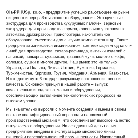
Ola-PPHUSp. zo.o.
- предприятие успешно работающее на рынке
пищевого и перерабатывающего оборудования. Это крупяные
экструдера для производства кукурузных палочек, зерновые
экструдера для производства кормов, фасовочно-упаковочные
автоматы, дражираторы, транспортеры, накопительное
оборудование, смесители для сыпучих компонентов и др. Также
предприятие занимается инжинирингом, комплектация «под ключ»
линий для производства: сахара-рафинада, выпечки изделий с
начинкой, попкорна, сухариков, травяной муки, молотого кофе,
соломки, сушки и многое другое. Наш рынок это не только
Украина, а и Польша, Литва, Латвия, Румыния, Германия,
Туркменистан, Киргизия, Грузия, Молдавия, Армения, Казахстан.
И это достигнуто благодаря разумному соотношению цены и
качества. Основной принцип в нашей работе – выпуск
качественных и надежных машин и оборудования,
обеспечивающих выполнение технологических процессов на
высоком уровне.
Мы значительно выросли с момента создания и имеем в своем
составе квалифицированный персонал и налаженный
производственный механизм, что обеспечивает высокое качество
выпускаемого оборудования. На сегодняшний день нашим
предприятием введены в эксплуатацию множество линий
пищевой и перерабатывающей промышленности. Накопленный