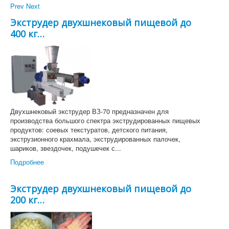
Каши быстрого приготовления
Prev
Next
Оборудование
Экструдер двухшнековый пищевой до
400 кг…
Сервис
Сертификаты
Наши клиенты
Контакты
Услуги фасовки сыпучих материалов
Двухшнековый экструдер ВЗ-70 предназначен для
производства большого спектра экструдированных пищевых
продуктов: соевых текстуратов, детского питания,
экструзионного крахмала, экструдированных палочек,
шариков, звездочек, подушечек с...
Подробнее
Экструдер двухшнековый пищевой до
200 кг…