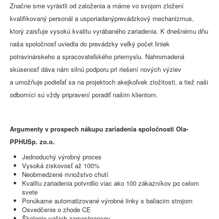
Značne sme vyrástli od založenia a máme vo svojom zložení
kvalifikovaný personál a usporiadanýprevádzkový mechanizmus,
ktorý zaisťuje vysokú kvalitu vyrábaného zariadenia. K dnešnému dňu
naša spoločnosť uviedla do prevádzky veľký počet liniek
potravinárskeho a spracovateľského priemyslu. Nahromadená
skúsenosť dáva nám silnú podporu pri riešení nových výziev
a umožňuje podieľať sa na projektoch akejkoľvek zložitosti, a tiež naši
odborníci sú vždy pripravení poradiť našim klientom.
Argumenty v prospech nákupu zariadenia spoločnosti Ola-
PPHUSp. zo.o.
Jednoduchý výrobný proces
Vysoká ziskovosť až 100%
Neobmedzené množstvo chutí
Kvalitu zariadenia potvrdilo viac ako 100 zákazníkov po celom
svete
Ponúkame automatizované výrobné linky s baliacim strojom
Osvedčenie o zhode CE
Školenie vašich zamestnancov