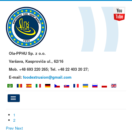
Ola-PPHU Sp. z o.o.
Varšava, Kasproviča ul., 62/16
Mob. +48 693 220 265; Tel. +48 22 403 20 27;
E-mail:
foodextrusion@gmail.com
Hlavná
1
2
O nás
Prev
Next
Kashi a detská výživa