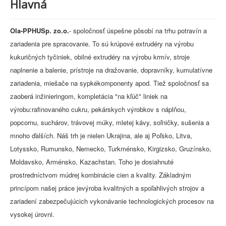
Hlavná
Ola-PPHUSp. zo.o.
- spoločnosť úspešne pôsobí na trhu potravín a
zariadenia pre spracovanie. To sú krúpové extrudéry na výrobu
kukuričných tyčiniek, obilné extrudéry na výrobu krmív, stroje
naplnenie a balenie, prístroje na dražovanie, dopravníky, kumulatívne
zariadenia, miešače na sypkékomponenty apod. Tiež spoločnosť sa
zaoberá inžinieringom, kompletácia "na kľúč" liniek na
výrobu:rafinovaného cukru, pekárskych výrobkov s náplňou,
popcornu, suchárov, trávovej múky, mletej kávy, soľničky, sušenia a
mnoho ďalších. Náš trh je nielen Ukrajina, ale aj Poľsko, Litva,
Lotyssko, Rumunsko, Nemecko, Turkménsko, Kirgizsko, Gruzínsko,
Moldavsko, Arménsko, Kazachstan. Toho je dosiahnuté
prostredníctvom múdrej kombinácie cien a kvality. Základným
princípom našej práce jevýroba kvalitných a spoľahlivých strojov a
zariadení zabezpečujúcich vykonávanie technologických procesov na
vysokej úrovni.