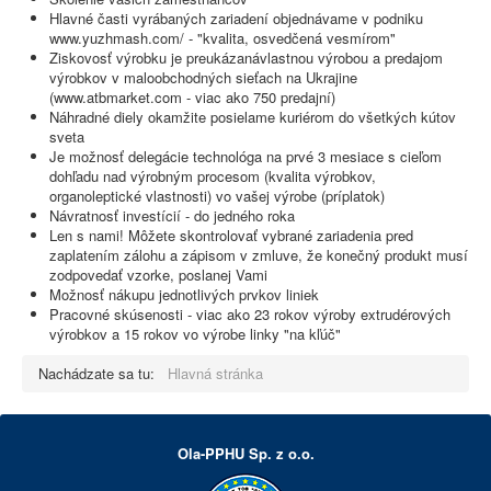
Hlavné časti vyrábaných zariadení objednávame v podniku
www.yuzhmash.com/ - "kvalita, osvedčená vesmírom"
Ziskovosť výrobku je preukázanávlastnou výrobou a predajom
výrobkov v maloobchodných sieťach na Ukrajine
(www.atbmarket.com - viac ako 750 predajní)
Náhradné diely okamžite posielame kuriérom do všetkých kútov
sveta
Je možnosť delegácie technológa na prvé 3 mesiace s cieľom
dohľadu nad výrobným procesom (kvalita výrobkov,
organoleptické vlastnosti) vo vašej výrobe (príplatok)
Návratnosť investícií - do jedného roka
Len s nami! Môžete skontrolovať vybrané zariadenia pred
zaplatením zálohu a zápisom v zmluve, že konečný produkt musí
zodpovedať vzorke, poslanej Vami
Možnosť nákupu jednotlivých prvkov liniek
Pracovné skúsenosti - viac ako 23 rokov výroby extrudérových
výrobkov a 15 rokov vo výrobe linky "na kľúč"
Nachádzate sa tu:
Hlavná stránka
Ola-PPHU Sp. z o.o.