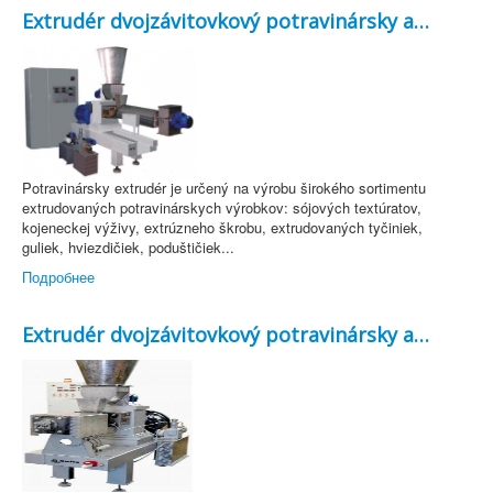
Extrudér dvojzávitovkový potravinársky a…
Zariadení
Služby
Zákazníci
Kontakty
Potravinársky extrudér je určený na výrobu širokého sortimentu
extrudovaných potravinárskych výrobkov: sójových textúratov,
kojeneckej výživy, extrúzneho škrobu, extrudovaných tyčiniek,
guliek, hviezdičiek, poduštičiek...
Подробнее
Extrudér dvojzávitovkový potravinársky a…