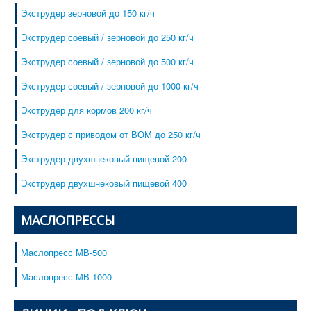
Каши быстрого приготовления
Экструдер зерновой до 150 кг/ч
Оборудование
Экструдер соевый / зерновой до 250 кг/ч
Сервис
Экструдер соевый / зерновой до 500 кг/ч
Сертификаты
Экструдер соевый / зерновой до 1000 кг/ч
Наши клиенты
Контакты
Экструдер для кормов 200 кг/ч
Услуги фасовки сыпучих материалов
Экструдер с приводом от ВОМ до 250 кг/ч
Экструдер двухшнековый пищевой 200
Экструдер двухшнековый пищевой 400
МАСЛОПРЕССЫ
Маслопресс МВ-500
Маслопресс МВ-1000