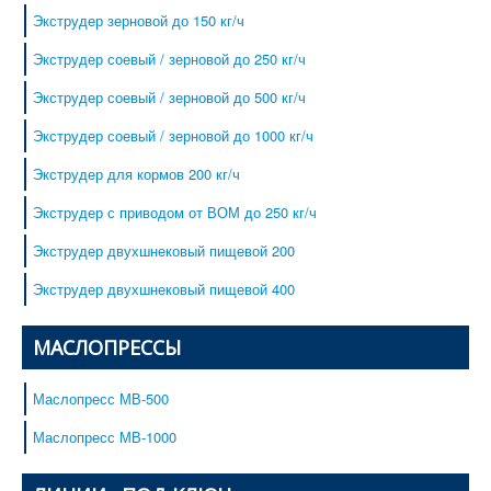
Каши быстрого приготовления
Экструдер зерновой до 150 кг/ч
Оборудование
Экструдер соевый / зерновой до 250 кг/ч
Сервис
Экструдер соевый / зерновой до 500 кг/ч
Сертификаты
Экструдер соевый / зерновой до 1000 кг/ч
Наши клиенты
Контакты
Экструдер для кормов 200 кг/ч
Услуги фасовки сыпучих материалов
Экструдер с приводом от ВОМ до 250 кг/ч
Экструдер двухшнековый пищевой 200
Экструдер двухшнековый пищевой 400
МАСЛОПРЕССЫ
Маслопресс МВ-500
Маслопресс МВ-1000