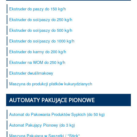
Kaszki Błyskawiczne
Ekstruder do paszy do 150 kg/h
Urządzenia
Ekstruder do soi/paszy do 250 kg/h
Serwis
Ekstruder do soi/paszy do 500 kg/h
Certyfikaty
Ekstruder do soi/paszy do 1000 kg/h
Referencje
Kontakt
Ekstruder do karmy do 200 kg/h
Usługi pakowania produktów sypkich
Ekstruder na WOM do 250 kg/h
Ekstruder dwuślimakowy
Maszyna do produkcji płatków kukurydzianych
AUTOMATY PAKUJĄCE PIONOWE
Automat do Pakowania Produktów Sypkich (do 50 kg)
Automat Pakujący Pionowy (do 3 kg)
Maszyna Pakująca w Saszetki / "Stick"