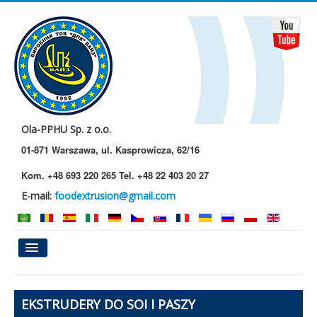
Ola-PPHU Sp. z o.o.
01-871 Warszawa, ul. Kasprowicza, 62/16
Kom. +48 693 220 265 Tel. +48 22 403 20 27
E-mail:
foodextrusion@gmail.com
Główna
EKSTRUDERY DO SOI I PASZY
O Nas