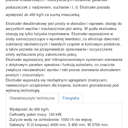
poduszeczek z nadzieniem, sucharów i t. d. Ekstruder posiada
wydajność do 450 kg/h za suchą mieszanką.
Ekstruder dwuślimakowy jest prosty w obsłudze i naprawie, dostęp do
wszystkich węzłów i mechanizmów jest wolny. W pudle ekstruderа
stosują się tylko łożyska importowane. Ekstruder wyposażone w
śruby samoczyszczące o wysokiej twardości, co eliminuje obecność
substancji rakotwórczych i twardych cząstek w końcowym produkcie,
a także pozwala nie przeprowadzać opracowanie i oczyszczenie
strefy wytłaczania przy zakończeniu pracy.
Ekstruder wyposażony jest mikroprocesorowym systemem sterowania
z dotykowym panelem operatora i funkcją autostartu, co znacznie
zwiększa niezawodność wyrobu i robi proces sterowania ekstruderem
prostym i zrozumiałym.
Ekstruder wyposaża się niezbędnymi agregatami (matrycami,
nawieszonym urządzeniem dla krojenia, bunkrami gromadzenia) pod
wybraną technologię.
Charakterystyki techniczne
Fotografia
Wydajność do 450 kg/h;
Całkowity pobór mocy: 120 kW;
Zużycie wody na ochłodzenie: 1000 l/h nie więcej;
Gabaryty: D (3 korpusy) 4000 mm, S 800 mm, W 2700 mm;