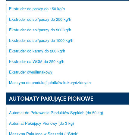
Kaszki Błyskawiczne
Ekstruder do paszy do 150 kg/h
Urządzenia
Ekstruder do soi/paszy do 250 kg/h
Serwis
Ekstruder do soi/paszy do 500 kg/h
Certyfikaty
Ekstruder do soi/paszy do 1000 kg/h
Referencje
Kontakt
Ekstruder do karmy do 200 kg/h
Usługi pakowania produktów sypkich
Ekstruder na WOM do 250 kg/h
Ekstruder dwuślimakowy
Maszyna do produkcji płatków kukurydzianych
AUTOMATY PAKUJĄCE PIONOWE
Automat do Pakowania Produktów Sypkich (do 50 kg)
Automat Pakujący Pionowy (do 3 kg)
Maszyna Pakująca w Saszetki / "Stick"