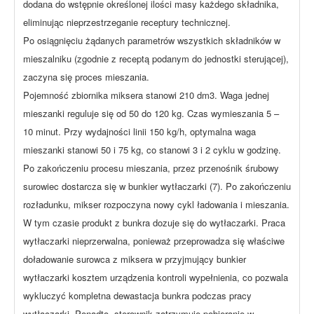
dodana do wstępnie określonej ilości masy każdego składnika,
eliminując nieprzestrzeganie receptury technicznej.
Po osiągnięciu żądanych parametrów wszystkich składników w
mieszalniku (zgodnie z receptą podanym do jednostki sterującej),
zaczyna się proces mieszania.
Pojemność zbiornika miksera stanowi 210 dm3. Waga jednej
mieszanki reguluje się od 50 do 120 kg. Czas wymieszania 5 –
10 minut. Przy wydajności linii 150 kg/h, optymalna waga
mieszanki stanowi 50 i 75 kg, co stanowi 3 i 2 cyklu w godzinę.
Po zakończeniu procesu mieszania, przez przenośnik śrubowy
surowiec dostarcza się w bunkier wytłaczarki (7). Po zakończeniu
rozładunku, mikser rozpoczyna nowy cykl ładowania i mieszania.
W tym czasie produkt z bunkra dozuje się do wytłaczarki. Praca
wytłaczarki nieprzerwalna, ponieważ przeprowadza się właściwe
doładowanie surowca z miksera w przyjmujący bunkier
wytłaczarki kosztem urządzenia kontroli wypełnienia, co pozwala
wykluczyć kompletna dewastacja bunkra podczas pracy
wytłaczarki. Ponadto, sterownik zatrzymuje pobieranie w