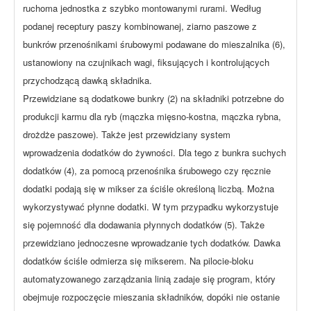
ruchoma jednostka z szybko montowanymi rurami. Według
podanej receptury paszy kombinowanej, ziarno paszowe z
bunkrów przenośnikami śrubowymi podawane do mieszalnika (6),
ustanowiony na czujnikach wagi, fiksujących i kontrolujących
przychodzącą dawką składnika.
Przewidziane są dodatkowe bunkry (2) na składniki potrzebne do
produkcji karmu dla ryb (mączka mięsno-kostna, mączka rybna,
drożdże paszowe). Także jest przewidziany system
wprowadzenia dodatków do żywności. Dla tego z bunkra suchych
dodatków (4), za pomocą przenośnika śrubowego czy ręcznie
dodatki podają się w mikser za ściśle określoną liczbą. Można
wykorzystywać płynne dodatki. W tym przypadku wykorzystuje
się pojemność dla dodawania płynnych dodatków (5). Także
przewidziano jednoczesne wprowadzanie tych dodatków. Dawka
dodatków ściśle odmierza się mikserem. Na pilocie-bloku
automatyzowanego zarządzania linią zadaje się program, który
obejmuje rozpoczęcie mieszania składników, dopóki nie ostanie