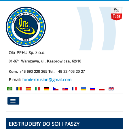
Ola-PPHU Sp. z o.o.
01-871 Warszawa, ul. Kasprowicza, 62/16
Kom. +48 693 220 265 Tel. +48 22 403 20 27
E-mail:
foodextrusion@gmail.com
Główna
EKSTRUDERY DO SOI I PASZY
O Nas